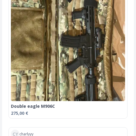
Double eagle M906C
275,00 €
CY
charlyyy