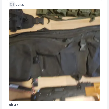
DT
donat
ak 47