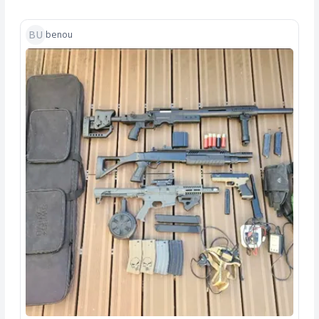
BU
benou