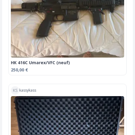
HK 416C Umarex/VFC (neuf)
250,00 €
KS
kassykass