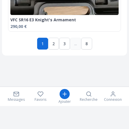
VFC SR16 E3 Knight's Armament
290,00 €
1
2
3
...
8
Messages
Favoris
Recherche
Connexion
Ajouter
Suivez nous sur les réseaux sociaux!
© 2026 Copyright:
upgear.fr
-
CGU