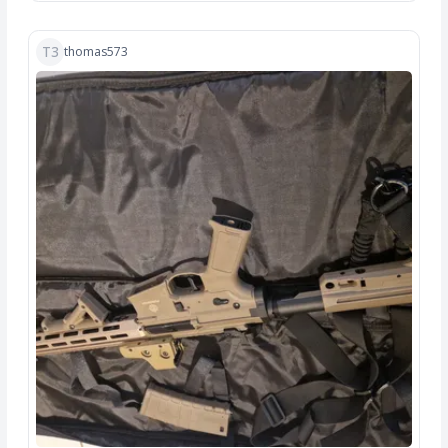
T3
thomas573