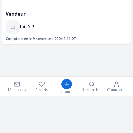
Vendeur
lois013
L3
Compte créé le 9 novembre 2024 à 11:27
Messages
Favoris
Recherche
Connexion
Ajouter
Suivez nous sur les réseaux sociaux!
© 2026 Copyright:
upgear.fr
-
CGU